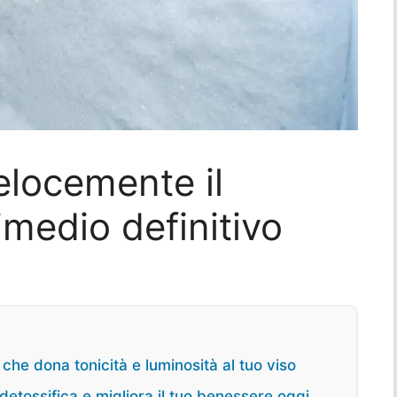
locemente il
rimedio definitivo
 che dona tonicità e luminosità al tuo viso
 detossifica e migliora il tuo benessere oggi