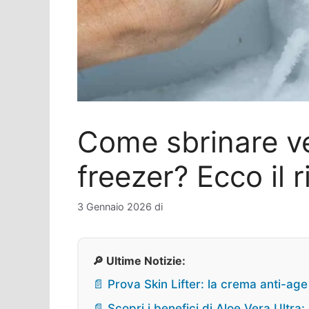
Come sbrinare ve
freezer? Ecco il 
3 Gennaio 2026
di
🔎 Ultime Notizie:
📄 Prova Skin Lifter: la crema anti-age
📄 Scopri i benefici di Aloe Vera Ultra: