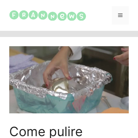
Vai
al
Menu
contenuto
Come pulire